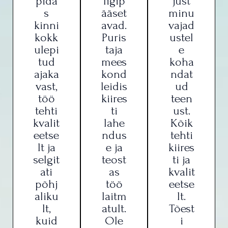
pida
ligip
just
s
ääset
minu
kinni
avad.
vajad
kokk
Puris
ustel
ulepi
taja
e
tud
mees
koha
ajaka
kond
ndat
vast,
leidis
ud
töö
kiires
teen
tehti
ti
ust.
kvalit
lahe
Kõik
eetse
ndus
tehti
lt ja
e ja
kiires
selgit
teost
ti ja
ati
as
kvalit
põhj
töö
eetse
aliku
laitm
lt.
lt,
atult.
Tõest
kuid
Ole
i