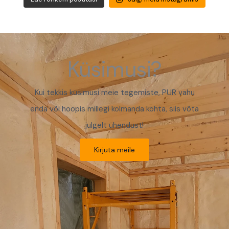
Küsimusi?
Kui tekkis küsimusi meie tegemiste, PUR vahu
enda või hoopis millegi kolmanda kohta, siis võta
julgelt ühendust!
Kirjuta meile