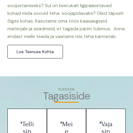
soojustamiseks? Sul on keerukalt ligipääsetavad
kohad mida soovid teha soojapidavaks? Oled täpselt
õiges kohas. Kasutame oma töös kaasaegseid
materjale ja seadmeid, et tagada parim tulemus. Anna
endast meile teada ja vaatame mis teha kannatab.
Loe Teenuse Kohta
KLIENTIDE
Tagasiside
"Telli
"Mei
"Vaja
sin
e
sin