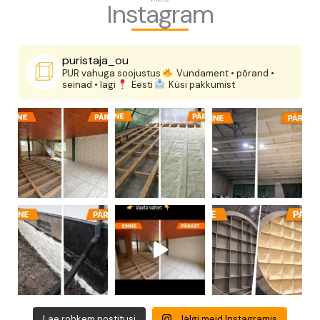
Instagram
puristaja_ou
PUR vahuga soojustus
Vundament • põrand •
seinad • lagi
Eesti
Küsi pakkumist
Lae rohkem postitusi
Jälgi meid Instagramis