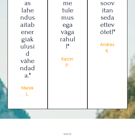
as
me
soov
lahe
tule
itan
ndus
mus
seda
aitab
ega
ettev
ener
väga
õtet!"
giak
rahul
Andres
ulusi
!"
K.
d
Katrin
vähe
P.
ndad
a."
Marek
L.
MEIE