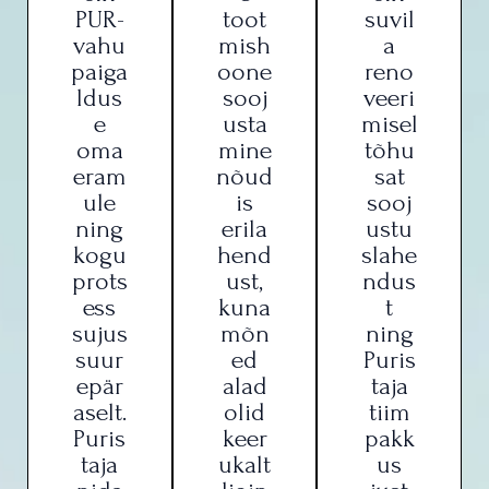
PUR-
toot
suvil
vahu
mish
a
paiga
oone
reno
ldus
sooj
veeri
e
usta
misel
oma
mine
tõhu
eram
nõud
sat
ule
is
sooj
ning
erila
ustu
kogu
hend
slahe
prots
ust,
ndus
ess
kuna
t
sujus
mõn
ning
suur
ed
Puris
epär
alad
taja
aselt.
olid
tiim
Puris
keer
pakk
taja
ukalt
us