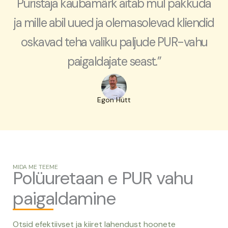
Puristaja kaubamärk aitab mul pakkuda
ja mille abil uued ja olemasolevad kliendid
oskavad teha valiku paljude PUR-vahu
paigaldajate seast.”
Egon Hütt
MIDA ME TEEME
Polüuretaan e PUR vahu
paigaldamine
Otsid efektiivset ja kiiret lahendust hoonete